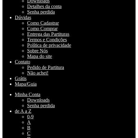
Downloads
Detalhes da conta
Senha perdida
Dúvidas
Como Cadastrar
Como Comprar
Entrega das Partituras
Termos e Condições
Política de privacidade
Sobre Nós
Mapa do site
Contato
Pedido de Partitura
Não achei!
Grátis
Mapa/Guia
Minha Conta
Downloads
Senha perdida
de A a Z
0-9
A
B
C