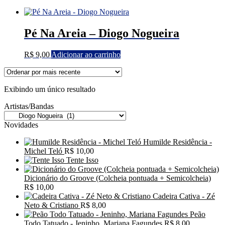
Pé Na Areia – Diogo Nogueira
R$
9,00
Adicionar ao carrinho
Exibindo um único resultado
Artistas/Bandas
Novidades
Humilde Residência -
Michel Teló
R$
10,00
Tente Isso
Dicionário do Groove (Colcheia pontuada + Semicolcheia)
R$
10,00
Cadeira Cativa - Zé
Neto & Cristiano
R$
8,00
Peão
Todo Tatuado - Jeninho, Mariana Fagundes
R$
8,00