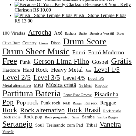
Because Of You - Kelly
Clarkson
R$
10,00
Plush - Stone Temple Pilots
R$
13,00
Arrocha
Axé
100 Viradas
Baião
Baterista Versátil
Blues
Bachata
Drum Score
Disco
Clive Burr
Country
Dance
Drum Sheet Music
Forró
Forró Moderno
Free
Grátis
Gerson Lima Filho
Gospel
Funk
Level 1/5
Heavy Metal
Hard Rock
Hardcore
Jazz
Level 2/5
Level 3/5
Level 4/5
Level 5/5
Música cristã
MPB
Pagode
Metal alternativo
Nu Metal
Partitura Bateria
Pisadinha
Pegue Esse Groove
Pop
Pop rock
Reggae
Punk rock
Rap rock
R&B
Ragga
Rock
Rock alternativo
Rock Brasil
Rock cristão
Rock pop
Samba
Rock indie
Rock progressivo
Salsa
Samba Reggae
Sertanejo
Vaneira
Soul
Treinando com Pad
Tribal
Vanerão