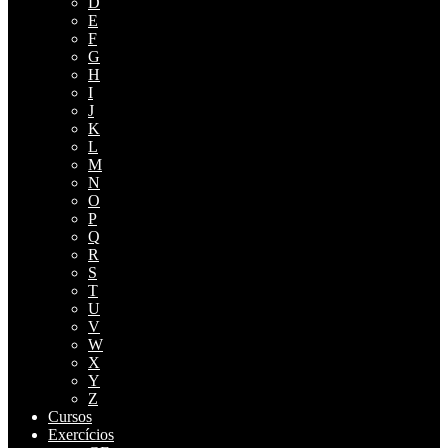
D
E
F
G
H
I
J
K
L
M
N
O
P
Q
R
S
T
U
V
W
X
Y
Z
Cursos
Exercícios