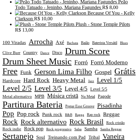
Peão
Todo Tatuado - Jeninho, Mariana Fagundes
R$
8,00
Because Of You - Kelly
Clarkson
R$
10,00
Plush - Stone Temple Pilots
R$
13,00
Arrocha
Axé
100 Viradas
Baião
Baterista Versátil
Blues
Bachata
Drum Score
Disco
Clive Burr
Country
Dance
Drum Sheet Music
Forró
Forró Moderno
Free
Grátis
Gerson Lima Filho
Gospel
Funk
Level 1/5
Heavy Metal
Hard Rock
Hardcore
Jazz
Level 2/5
Level 3/5
Level 4/5
Level 5/5
Música cristã
MPB
Pagode
Metal alternativo
Nu Metal
Partitura Bateria
Pisadinha
Pegue Esse Groove
Pop
Pop rock
Reggae
Punk rock
Rap rock
R&B
Ragga
Rock
Rock alternativo
Rock Brasil
Rock cristão
Rock pop
Samba
Rock indie
Rock progressivo
Salsa
Samba Reggae
Sertanejo
Vaneira
Soul
Treinando com Pad
Tribal