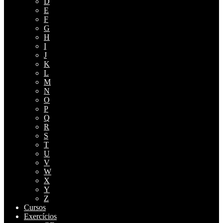
D
E
F
G
H
I
J
K
L
M
N
O
P
Q
R
S
T
U
V
W
X
Y
Z
Cursos
Exercícios