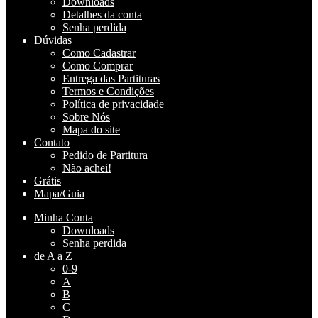
Downloads
Detalhes da conta
Senha perdida
Dúvidas
Como Cadastrar
Como Comprar
Entrega das Partituras
Termos e Condições
Política de privacidade
Sobre Nós
Mapa do site
Contato
Pedido de Partitura
Não achei!
Grátis
Mapa/Guia
Minha Conta
Downloads
Senha perdida
de A a Z
0-9
A
B
C