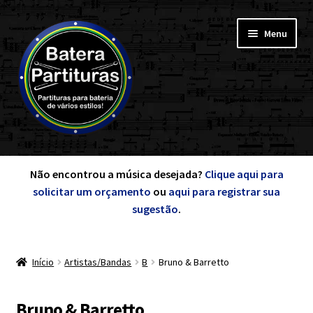
Pular
Pular
Menu
para
para
navegação
o
conteúdo
Expandi
Minha Conta
menu
Não encontrou a música desejada?
Clique aqui para
descen
solicitar um orçamento
ou
aqui para registrar sua
Expandi
sugestão
.
de A a Z
menu
descen
Início
Artistas/Bandas
B
Bruno & Barretto
Cursos
Expandi
Bruno & Barretto