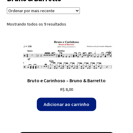
Exercícios
menu
descen
Grátis
Classificado
Mostrando todos os 9 resultados
por
mais
Expandi
recente
Contato
menu
descen
Expandi
Dúvidas
menu
descen
Bruto e Carinhoso – Bruno & Barretto
Mapa do site
R$
8,00
Adicionar ao carrinho