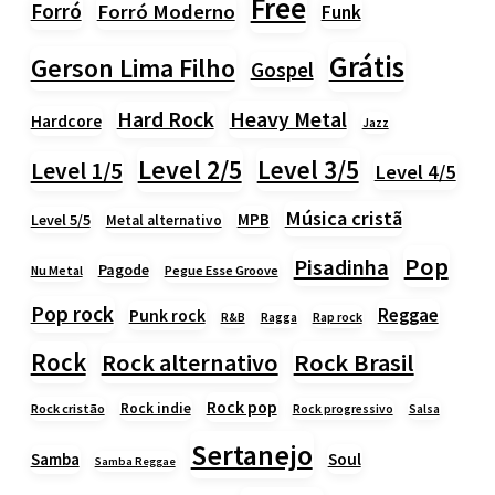
Free
Forró
Forró Moderno
Funk
Grátis
Gerson Lima Filho
Gospel
Heavy Metal
Hard Rock
Hardcore
Jazz
Level 2/5
Level 3/5
Level 1/5
Level 4/5
Música cristã
MPB
Level 5/5
Metal alternativo
Pop
Pisadinha
Pagode
Nu Metal
Pegue Esse Groove
Pop rock
Reggae
Punk rock
Rap rock
R&B
Ragga
Rock
Rock alternativo
Rock Brasil
Rock pop
Rock indie
Rock cristão
Rock progressivo
Salsa
Sertanejo
Samba
Soul
Samba Reggae